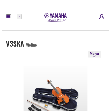
Menu
V3SKA
Violino
Menu