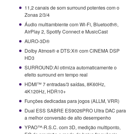
11,2 canais de som surround potentes com o
Zonas 2/3/4
Áudio multiambiente com Wi-Fi, Bluetooth®,
AirPlay 2, Spotify Connect e MusicCast
AURO-3D®
Dolby Atmos® e DTS:X® com CINEMA DSP
HD3
SURROUND:AI otimiza automaticamente o
efeito surround em tempo real
HDMI™ 7 entradas/3 saídas, 8K60Hz,
4K120Hz, HDR10+
Funções dedicadas para jogos (ALLM, VRR)
Dual ESS SABRE ES9026PRO Ultra DAC para
a melhor conversão de alto desempenho
YPAO™-R.S.C. com 3D, medição multiponto,