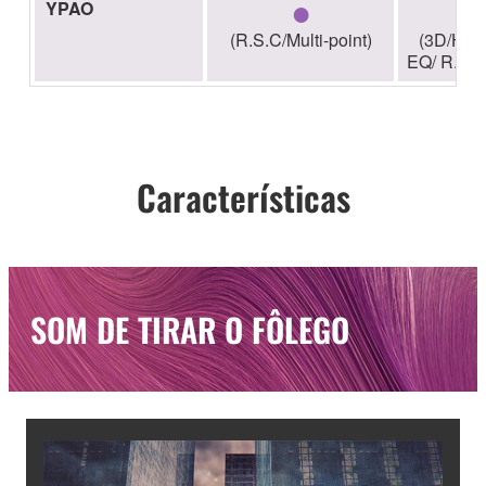
●
YPAO
(R.S.C/Multi-point)
(3D/High
EQ/ R.S.C/
Características
SOM DE TIRAR O FÔLEGO