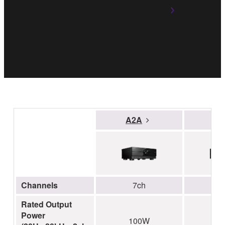
Terminal de entrada XLR
A2A
A
Channels
7ch
Rated Output
Power
100W
1