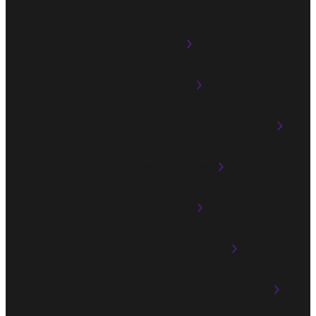
Dolby Atmos® e DTS:X® com CINEMA DSP
HD3
DTS:X®
Amplificador com alta taxa de variação
Áudio multiroom
Airplay 2
Serviço de streaming
Reprodução em diferentes ambientes