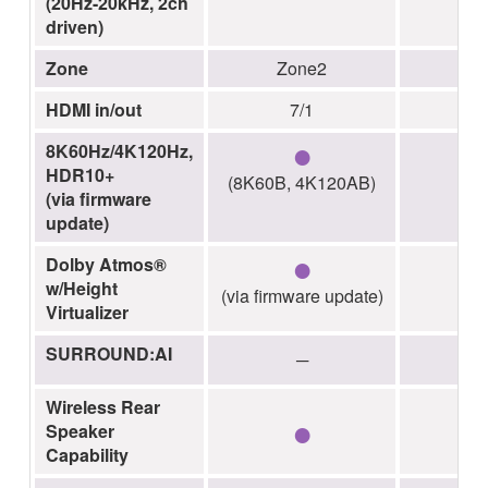
(20Hz-20kHz, 2ch
driven)
Zone
Zone2
Z
HDMI in/out
7/1
●
8K60Hz/4K120Hz,
HDR10+
(8K60B, 4K120AB)
(via firmware
update)
●
Dolby Atmos®
w/Height
(via firmware update)
Virtualizer
SURROUND:AI
─
Wireless Rear
●
Speaker
Capability