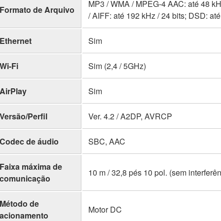
MP3 / WMA / MPEG-4 AAC: até 48 kHz /
Formato de Arquivo
/ AIFF: até 192 kHz / 24 bits; DSD: a
Ethernet
Sim
Wi-Fi
Sim (2,4 / 5GHz)
AirPlay
Sim
Versão/Perfil
Ver. 4.2 / A2DP, AVRCP
Codec de áudio
SBC, AAC
Faixa máxima de
10 m / 32,8 pés 10 pol. (sem interferên
comunicação
Método de
Motor DC
acionamento