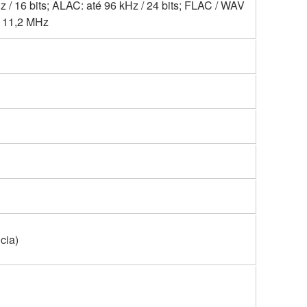
 16 bits; ALAC: até 96 kHz / 24 bits; FLAC / WAV
té 11,2 MHz
cia)