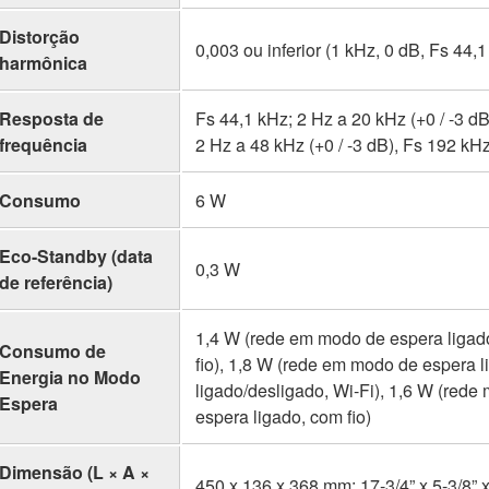
Distorção
0,003 ou inferior (1 kHz, 0 dB, Fs 44,
harmônica
Resposta de
Fs 44,1 kHz; 2 Hz a 20 kHz (+0 / -3 dB
frequência
2 Hz a 48 kHz (+0 / -3 dB), Fs 192 kHz
Consumo
6 W
Eco-Standby (data
0,3 W
de referência)
1,4 W (rede em modo de espera ligad
Consumo de
fio), 1,8 W (rede em modo de espera 
Energia no Modo
ligado/desligado, Wi-Fi), 1,6 W (red
Espera
espera ligado, com fio)
Dimensão (L × A ×
450 x 136 x 368 mm; 17-3/4” x 5-3/8” x