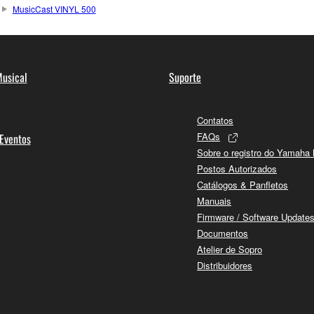
MusicCast VINYL 500
usical
Suporte
Contatos
FAQs
 Eventos
Sobre o registro do Yamaha
Postos Autorizados
Catálogos & Panfletos
Manuais
Firmware / Software Update
Documentos
Atelier de Sopro
Distribuidores