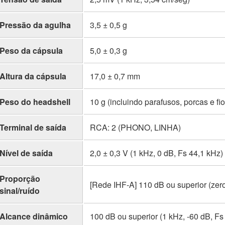
Pressão da agulha
3,5 ± 0,5 g
Peso da cápsula
5,0 ± 0,3 g
Altura da cápsula
17,0 ± 0,7 mm
Peso do headshell
10 g (incluindo parafusos, porcas e fio
Terminal de saída
RCA: 2 (PHONO, LINHA)
Nível de saída
2,0 ± 0,3 V (1 kHz, 0 dB, Fs 44,1 kHz)
Proporção
[Rede IHF-A] 110 dB ou superior (zero 
sinal/ruído
Alcance dinâmico
100 dB ou superior (1 kHz, -60 dB, Fs