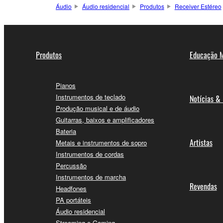
Áudio
Áudio residencial
Produtos
Receiver Estéreo
Produtos
Educação M
Pianos
Instrumentos de teclado
Notícias &
Produção musical e de áudio
Guitarras, baixos e amplificadores
Bateria
Artistas
Metais e instrumentos de sopro
Instrumentos de cordas
Percussão
Instrumentos de marcha
Revendas
Headfones
PA portáteis
Áudio residencial
Streaming e Gaming