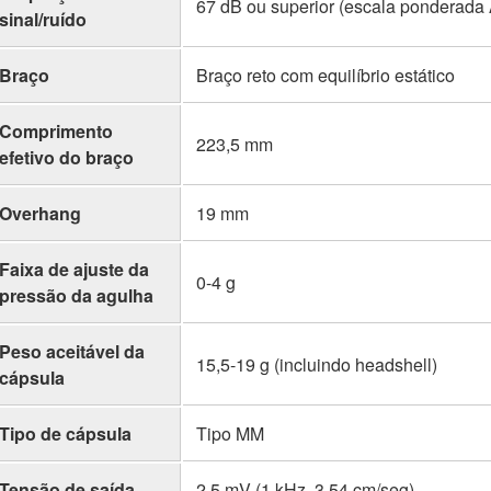
67 dB ou superior (escala ponderada 
sinal/ruído
Braço
Braço reto com equilíbrio estático
Comprimento
223,5 mm
efetivo do braço
Overhang
19 mm
Faixa de ajuste da
0-4 g
pressão da agulha
Peso aceitável da
15,5-19 g (incluindo headshell)
cápsula
Tipo de cápsula
Tipo MM
Tensão de saída
2,5 mV (1 kHz, 3,54 cm/seg)