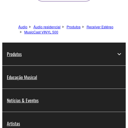
Áudio
Áudio residencial
Produtos
Receiver Estéreo
MusicCast VINYL 500
Produtos
Educação Musical
Notícias & Eventos
Artistas