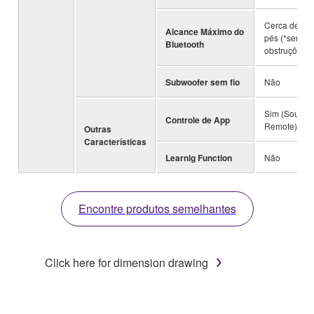
Cerca de 10 
Alcance Máximo do
pés (*sem
Bluetooth
obstruções)
Subwoofer sem fio
Não
Sim (Sound 
Controle de App
Remote)
Outras
Características
Learnig Function
Não
Encontre produtos semelhantes
Click here for dimension drawing