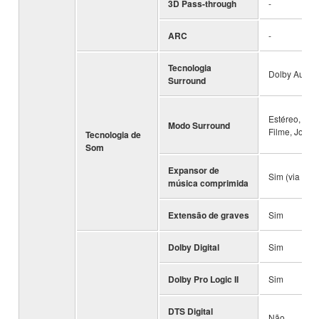
3D Pass-through
-
ARC
-
Tecnologia
Dolby Audio
Surround
Estéreo, Pad
Modo Surround
Filme, Jogo
Tecnologia de
Som
Expansor de
Sim (via Blue
música comprimida
Extensão de graves
Sim
Dolby Digital
Sim
Dolby Pro Logic II
Sim
DTS Digital
Não