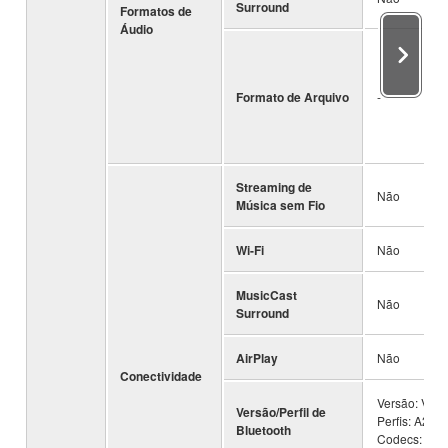
Surround
Formatos de
Áudio
Formato de Arquivo
-
Streaming de
Não
Música sem Fio
Wi-Fi
Não
MusicCast
Não
Surround
AirPlay
Não
Conectividade
Versão: Ver 5
Versão/Perfil de
Perfis: A2DP 
Bluetooth
Codecs: SB