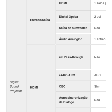
HDMI
1 saída (TV
Digital Óptica
2 pol
Entrada/Saída
Saída de subwoofer
Não
Áudio Analógico
1 entrada
4K Pass-through
Não
eARC/ARC
ARC
Digital
Sound
CEC
Sim
HDMI
Projector
Autossincronização
Não
de Diálogo