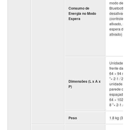
modo de esp
Consumo de
Bluetooth
Energia no Modo
desativado);
Espera
(controle de
ativado, mod
espera de Bl
ativado)
Unidade inst
frente da TV:
64 × 94 mm (
"× 2-1 / 2" × 3
Dimensões (L x A x
unidade inst
P)
parede com
espaçadores
64 × 102 mm 
8 "× 2-1 / 2" ×
Peso
1.8 kg (3.9 lb