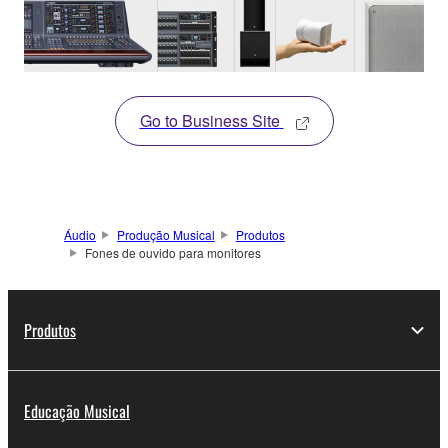
equipamentos de
níveis de pressão
estúdio profissionais e
sonora e durabilidade.
de alta qualidade para o
design de cada
componente acústico
Go to Business Site
desses fones de ouvido.
Áudio
Produção Musical
Produtos
Fones de ouvido para monitores
Produtos
Educação Musical