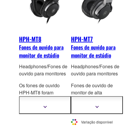
HPH-MT8
HPH-MT7
Fones de ouvido para
Fones de ouvido para
monitor de estúdio
monitor de estúdio
Headphones/Fones de
Headphones/Fones de
ouvido para monitores
ouvido para monitores
Os fones de ouvido
Fones de ouvido de
HPH-MT8 foram
monitor de alta
projetados para fornecer
resolução que
resposta precisa e som
reproduzem até as
Mostrar
Mostrar
mais
mais
de alta resolução com
nuances mais sutis do
informações
informações
imagem estéreo precisa
som da fonte. Além de
Variação disponível
e reproduzir fielmente
mixar e gravar no