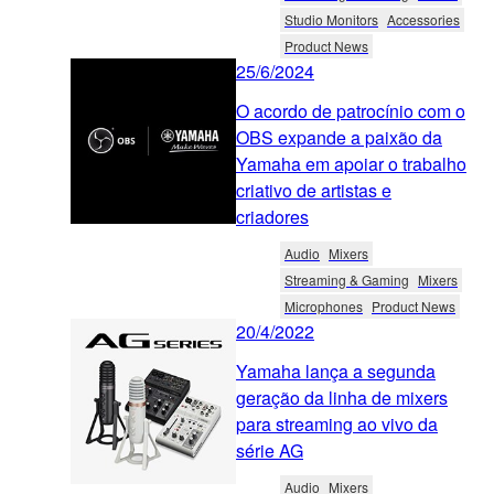
Studio Monitors
Accessories
Product News
25/6/2024
O acordo de patrocínio com o
OBS expande a paixão da
Yamaha em apoiar o trabalho
criativo de artistas e
criadores
Audio
Mixers
Streaming & Gaming
Mixers
Microphones
Product News
20/4/2022
Yamaha lança a segunda
geração da linha de mixers
para streaming ao vivo da
série AG
Audio
Mixers