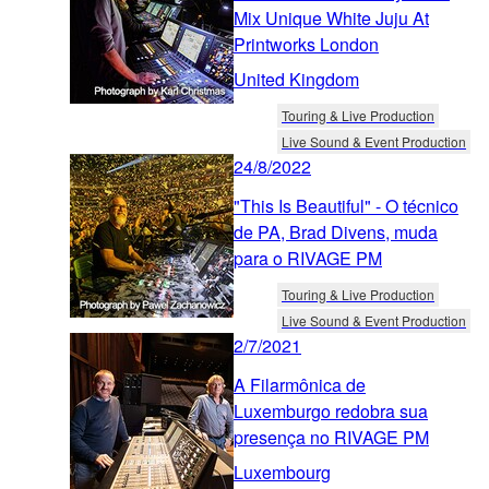
Mix Unique White Juju At
Printworks London
United Kingdom
Touring & Live Production
Live Sound & Event Production
24/8/2022
"This Is Beautiful" - O técnico
de PA, Brad Divens, muda
para o RIVAGE PM
Touring & Live Production
Live Sound & Event Production
2/7/2021
A Filarmônica de
Luxemburgo redobra sua
presença no RIVAGE PM
Luxembourg