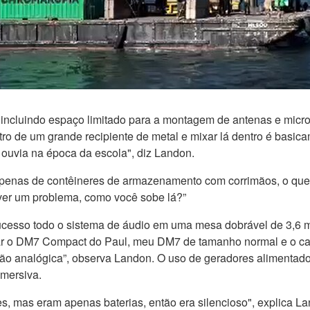
, incluindo espaço limitado para a montagem de antenas e micro
ntro de um grande recipiente de metal e mixar lá dentro é bas
 ouvia na época da escola", diz Landon.
a apenas de contêineres de armazenamento com corrimãos, o que
uver um problema, como você sobe lá?”
ucesso todo o sistema de áudio em uma mesa dobrável de 3,6 m
ar o DM7 Compact do Paul, meu DM7 de tamanho normal e o car
ão analógica”, observa Landon. O uso de geradores alimentados
imersiva.
, mas eram apenas baterias, então era silencioso", explica La