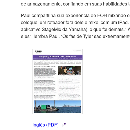
de armazenamento, confiando em suas habilidades té
Paul compartilha sua experiência de FOH mixando o 
coloquei um roteador fora dele e mixei com um iPad
aplicativo StageMix da Yamaha), o que foi demais." A
eles", lembra Paul. “Os fãs de Tyler são extremamen
Inglês (PDF)