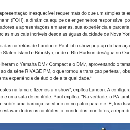
 apresentação inesquecível requer mais do que um simples talen
ann (FOH), a dinâmica equipe de engenheiros responsável por 
adores a apresentações em arenas, sua experiência e parceria
ncias musicais incríveis desde as águas da cidade de Nova York
 das carreiras de Landon e Paul foi o show pop-up da barcaça 
 Staten Island e Brooklyn, onde o Rio Hudson deságua no Ocean
colheram o Yamaha DM7 Compact e o DM7, aproveitando o taman
ar ao da série RIVAGE PM, o que tornou a transição perfeita”,
ma experiência de áudio de alta qualidade.”
stes na lama e fizemos um show”, explica Landon. A configur
o e uma sala de controle. Paul explica: "Na verdade, o PA ta
sobre uma barcaça, servindo como palco para ele. E, fora iss
e estavam todos os controles, o mundo dos monitores, a reprodu