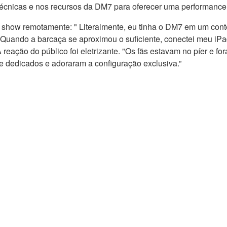
cnicas e nos recursos da DM7 para oferecer uma performance d
show remotamente: " Literalmente, eu tinha o DM7 em um contê
. Quando a barcaça se aproximou o suficiente, conectei meu iP
 reação do público foi eletrizante. "Os fãs estavam no píer e fo
te dedicados e adoraram a configuração exclusiva.”