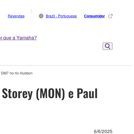
Revendas
Brazil - Portuguese
Consumidor
r que a Yamaha?
m DM7 no rio Hudson
 Storey (MON) e Paul
6/6/2025