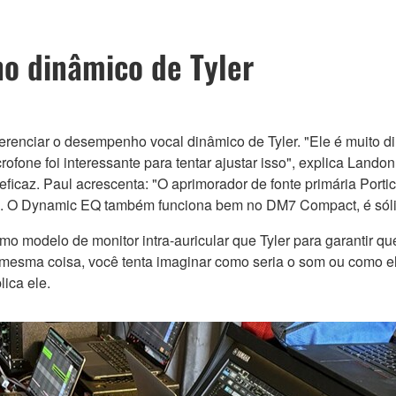
o dinâmico de Tyler
renciar o desempenho vocal dinâmico de Tyler. "Ele é muito din
rofone foi interessante para tentar ajustar isso", explica Lan
 eficaz. Paul acrescenta: "O aprimorador de fonte primária Por
odo. O Dynamic EQ também funciona bem no DM7 Compact, é sóli
 modelo de monitor intra-auricular que Tyler para garantir qu
 mesma coisa, você tenta imaginar como seria o som ou como 
ica ele.