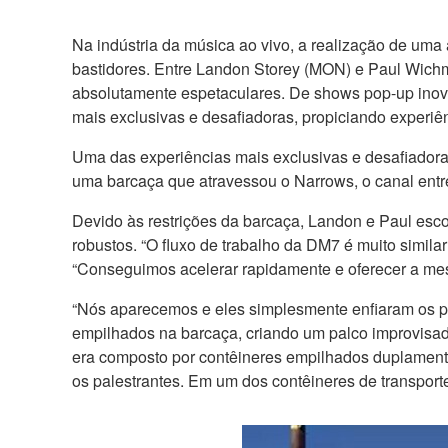
Na indústria da música ao vivo, a realização de uma
bastidores. Entre Landon Storey (MON) e Paul Wichm
absolutamente espetaculares. De shows pop-up inov
mais exclusivas e desafiadoras, propiciando experiê
Uma das experiências mais exclusivas e desafiadoras
uma barcaça que atravessou o Narrows, o canal entre
Devido às restrições da barcaça, Landon e Paul es
robustos. “O fluxo de trabalho da DM7 é muito simil
“Conseguimos acelerar rapidamente e oferecer a mes
“Nós aparecemos e eles simplesmente enfiaram os po
empilhados na barcaça, criando um palco improvisad
era composto por contêineres empilhados duplamente 
os palestrantes. Em um dos contêineres de transport