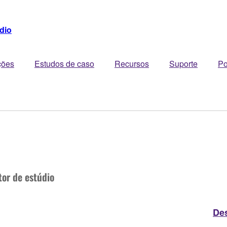
dio
ções
Estudos de caso
Recursos
Suporte
Po
tor de estúdio
De