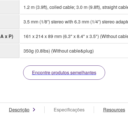
1.2 m (3.9ft), coiled cable; 3.0 m (9.8ft), straight cabl
3.5 mm (1/8”) stereo with 6.3 mm (1/4”) stereo adapt
A x P)
161 x 214 x 89 mm (6.3" x 8.4" x 3.5") (Without cab
350g (0.8lbs) (Without cable&plug)
Encontre produtos semelhantes
Descrição
Especificações
Resources