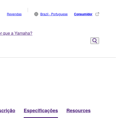
Revendas
Brazil - Portuguese
Consumidor
r que a Yamaha?
scrição
Especificações
Resources