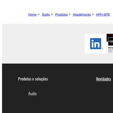
Home
Áudio
Produtos
Headphones
HPH-MT8
Produtos e soluções
Novidades
Áudio