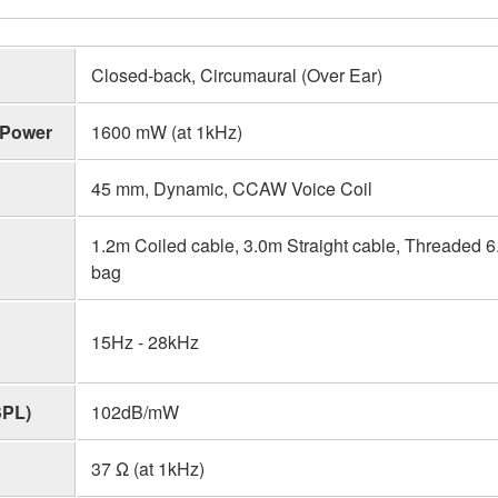
Closed-back, Circumaural (Over Ear)
 Power
1600 mW (at 1kHz)
45 mm, Dynamic, CCAW Voice Coil
1.2m Coiled cable, 3.0m Straight cable, Threaded 6
bag
15Hz - 28kHz
SPL)
102dB/mW
37 Ω (at 1kHz)