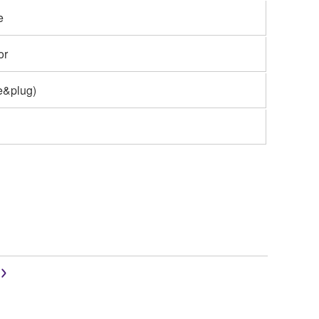
e
or
le&plug)