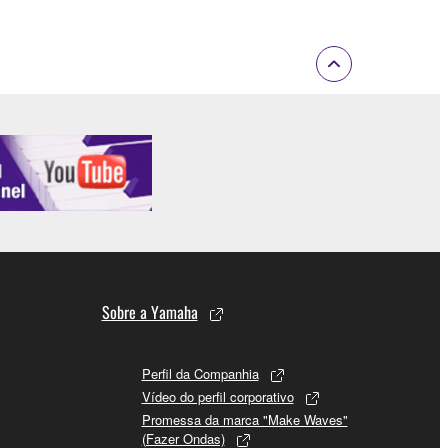
Sobre a Yamaha
Perfil da Companhia
Vídeo do perfil corporativo
Promessa da marca "Make Waves"
(Fazer Ondas)