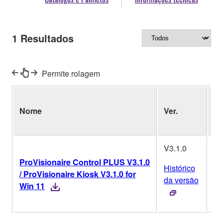
1
Resultados
Permite rolagem
Si
Nome
Ver.
Op
V3.1.0
ProVisionaire Control PLUS V3.1.0
Histórico
/ ProVisionaire Kiosk V3.1.0 for
W
da versão
Win 11