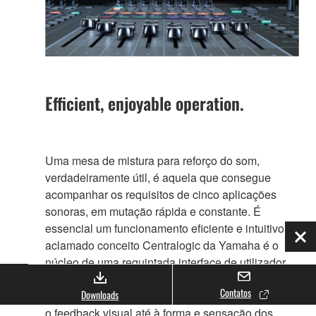
Efficient, enjoyable operation.
Uma mesa de mistura para reforço do som,
verdadeiramente útil, é aquela que consegue
acompanhar os requisitos de cinco aplicações
sonoras, em mutação rápida e constante. É
essencial um funcionamento eficiente e intuitivo. O
Fec
aclamado conceito Centralogic da Yamaha é o
núcleo de uma requintada interface de utilizador,
que proporciona um novo nível de eficiência
Contatos
Downloads
operacional sem precedentes, na Série CL, desde
o feedback visual até à forma e sensação dos