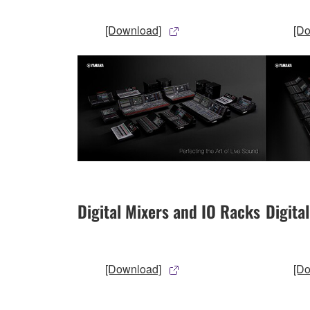
[Download]
[D
Digital Mixers and IO Racks
Digita
[Download]
[D