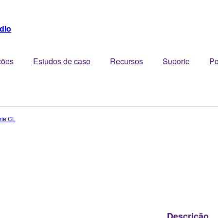
dio
ções
Estudos de caso
Recursos
Suporte
Po
rie CL
Descrição