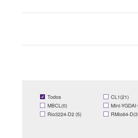
Todos
CL1(21)
MBCL(0)
Mini-YGDAI 
Rio3224-D2 (5)
RMio64-D(3