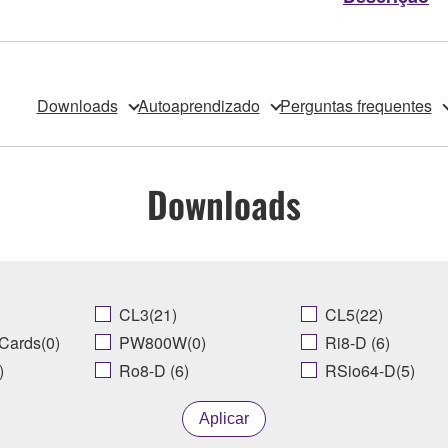
Downloads
Autoaprendizado
Perguntas frequentes
Downloads
CL3(21)
CL5(22)
Cards(0)
PW800W(0)
Ri8-D (6)
)
Ro8-D (6)
RSio64-D(5)
Aplicar