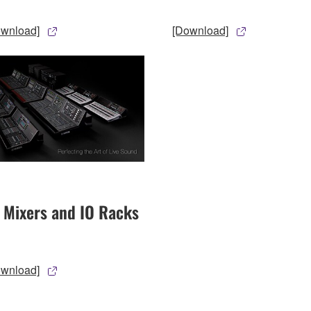
ownload]
[Download]
l Mixers and IO Racks
ownload]