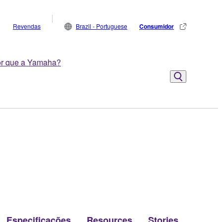
Revendas
Brazil - Portuguese
Consumidor
r que a Yamaha?
Especificações
Resources
Stories