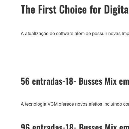
The First Choice for Digit
A atualização do software além de possuir novas im
56 entradas-18- Busses Mix e
A tecnologia VCM oferece novos efeitos incluindo c
96 entradas-18- Busses Mix e