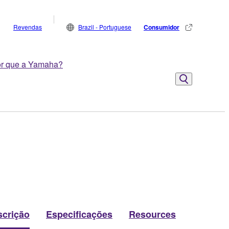
Revendas
Brazil - Portuguese
Consumidor
r que a Yamaha?
scrição
Especificações
Resources