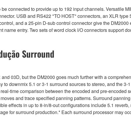
 connected to provide up to 192 input channels. Versatile MIDI
nector. USB and RS422 "TO HOST" connectors, an XLR type S
trol, and a 25-pin D-sub control connector give the DM2000 exte
nt name entry. Two sets of word clock I/O connectors support d
odução Surround
 and 03D, but the DM2000 goes much further with a comprehensi
sy to downmix 5.1 or 3-1 surround sources to stereo, and the 3
w real-time comparison between the encoded and pre-encoded sou
g moves and trace specified panning patterns. Surround panning
ible effects in up to 8-in/8-out configurations include 5.1 rev
ntage for surround production.* Each surround processor may occ