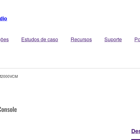
dio
ções
Estudos de caso
Recursos
Suporte
Po
2000VCM
Console
De