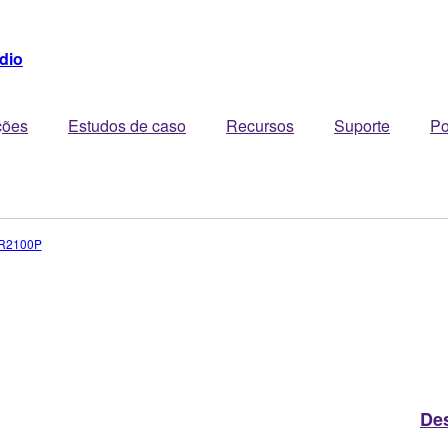
dio
ções
Estudos de caso
Recursos
Suporte
Po
R2100P
De