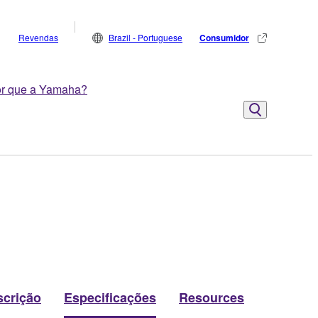
Revendas
Brazil - Portuguese
Consumidor
r que a Yamaha?
scrição
Especificações
Resources