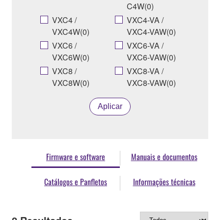
C4W(0)
VXC4 /
VXC4-VA /
VXC4W(0)
VXC4-VAW(0)
VXC6 /
VXC6-VA /
VXC6W(0)
VXC6-VAW(0)
VXC8 /
VXC8-VA /
VXC8W(0)
VXC8-VAW(0)
Aplicar
Firmware e software
Manuais e documentos
Catálogos e Panfletos
Informações técnicas