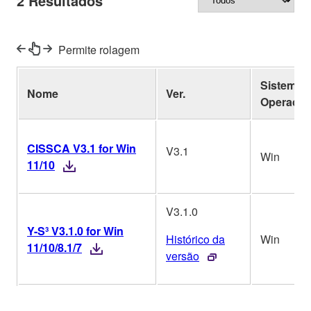
2
Resultados
Permite rolagem
Sistema
Nome
Ver.
Operacio
CISSCA V3.1 for Win
V3.1
Win
11/10
V3.1.0
Y-S³ V3.1.0 for Win
Histórico da
Win
11/10/8.1/7
versão