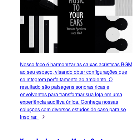
Nosso foco é harmonizar as caixas acústicas BGM
ao seu espaço, visando obter configurações que
se integrem perfeitamente ao ambiente. O
resultado são paisagens sonoras ricas e
envolventes para transformar sua loja em uma
experiência auditiva única. Conheça nossas
soluções com diversos estudos de caso para se
inspirar.