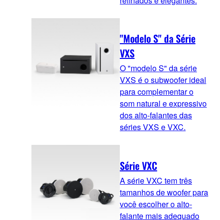
refinados e elegantes.
"Modelo S" da Série
VXS
O "modelo S" da série
VXS é o subwoofer ideal
para complementar o
som natural e expressivo
dos alto-falantes das
séries VXS e VXC.
Série VXC
A série VXC tem três
tamanhos de woofer para
você escolher o alto-
falante mais adequado