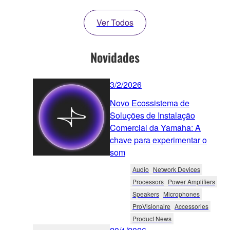
Ver Todos
Novidades
3/2/2026
Novo Ecossistema de
Soluções de Instalação
Comercial da Yamaha: A
chave para experimentar o
som
Audio
Network Devices
Processors
Power Amplifiers
Speakers
Microphones
ProVisionaire
Accessories
Product News