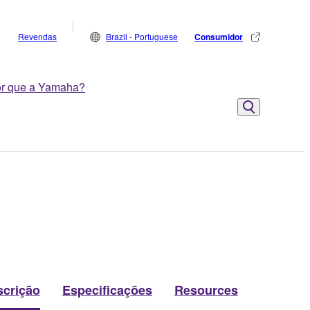
Revendas
Brazil - Portuguese
Consumidor
r que a Yamaha?
scrição
Especificações
Resources