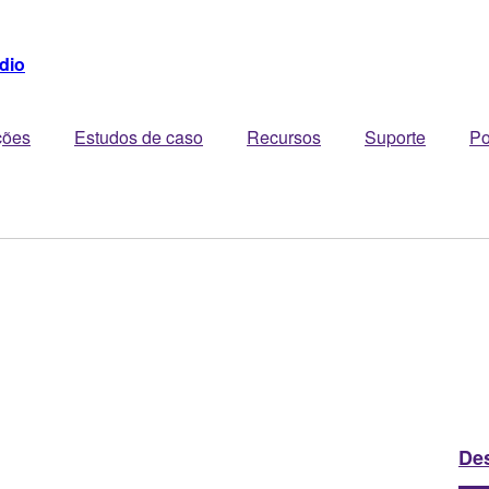
dio
ções
Estudos de caso
Recursos
Suporte
Po
De