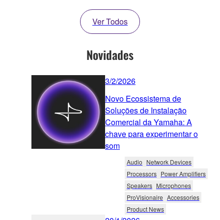
Ver Todos
Novidades
3/2/2026
Novo Ecossistema de
Soluções de Instalação
Comercial da Yamaha: A
chave para experimentar o
som
Audio
Network Devices
Processors
Power Amplifiers
Speakers
Microphones
ProVisionaire
Accessories
Product News