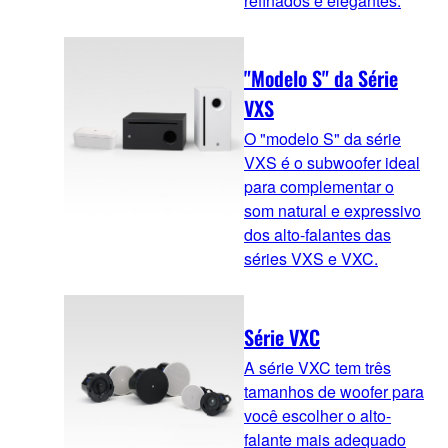
refinados e elegantes.
"Modelo S" da Série
VXS
O "modelo S" da série
VXS é o subwoofer ideal
para complementar o
som natural e expressivo
dos alto-falantes das
séries VXS e VXC.
Série VXC
A série VXC tem três
tamanhos de woofer para
você escolher o alto-
falante mais adequado