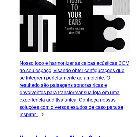
Nosso foco é harmonizar as caixas acústicas BGM
ao seu espaço, visando obter configurações que
se integrem perfeitamente ao ambiente. O
resultado são paisagens sonoras ricas e
envolventes para transformar sua loja em uma
experiência auditiva única. Conheça nossas
soluções com diversos estudos de caso para se
inspirar.