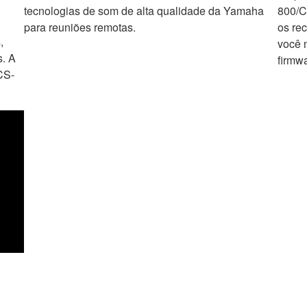
tecnologias de som de alta qualidade da Yamaha
800/C
para reuniões remotas.
os re
,
você 
s. A
firmw
CS-