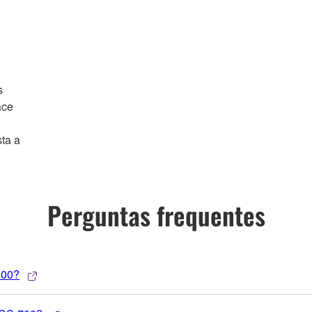
s
ace
ta a
Perguntas frequentes
800?