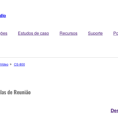
dio
ções
Estudos de caso
Recursos
Suporte
Po
 Vídeo
CS-800
alas de Reunião
De