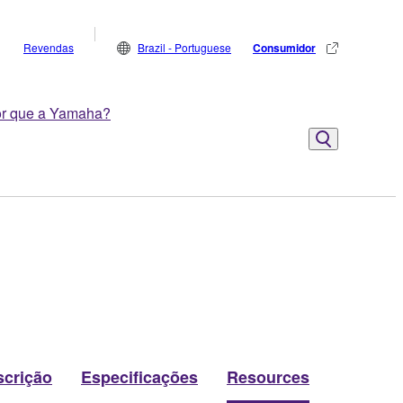
Revendas
Brazil - Portuguese
Consumidor
r que a Yamaha?
scrição
Especificações
Resources