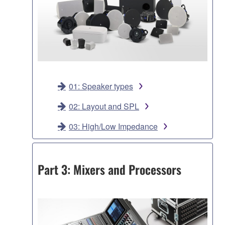
01: Speaker types
02: Layout and SPL
03: High/Low Impedance
Part 3: Mixers and Processors