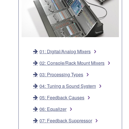
01: Digital/Analog MIxers
02: Console/Rack Mount Mixers
03: Processing Types
04: Tuning a Sound System
05: Feedback Causes
06: Equalizer
07: Feedback Suppressor