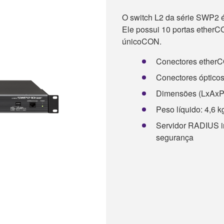
O switch L2 da série SWP2 é
Ele possui 10 portas etherC
únicoCON.
Conectores etherCON
Conectores ópticos
Dimensões (LxAxP):
Peso líquido: 4,6 kg
Servidor RADIUS i
segurança