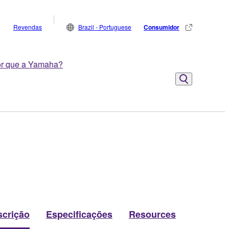
Revendas
Brazil - Portuguese
Consumidor
r que a Yamaha?
scrição
Especificações
Resources