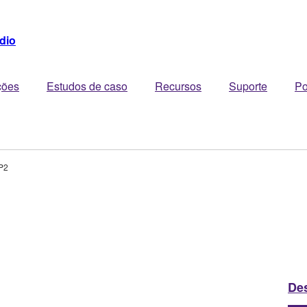
dio
ções
Estudos de caso
Recursos
Suporte
Po
P2
De