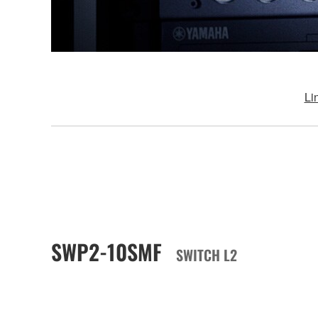
Li
SWP2-10SMF
SWITCH L2