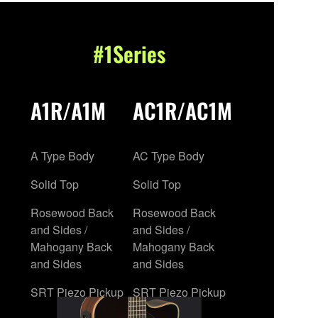
#1Series
A1R/A1M
AC1R/AC1M
A Type Body
AC Type Body
Solid Top
Solid Top
Rosewood Back
Rosewood Back
and Sides /
and Sides /
Mahogany Back
Mahogany Back
and Sides
and Sides
SRT Piezo Pickup
SRT Piezo Pickup