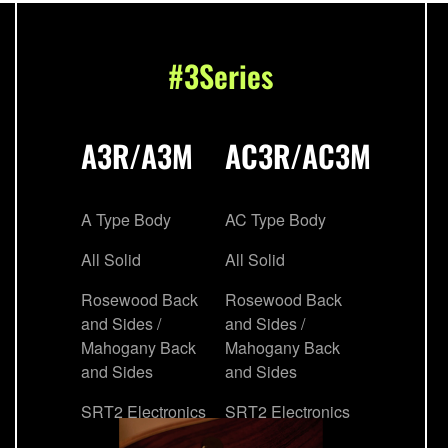
#3Series
A3R/A3M
AC3R/AC3M
A Type Body
AC Type Body
All Solid
All Solid
Rosewood Back
Rosewood Back
and Sides /
and Sides /
Mahogany Back
Mahogany Back
and Sides
and Sides
SRT2 Electronics
SRT2 Electronics