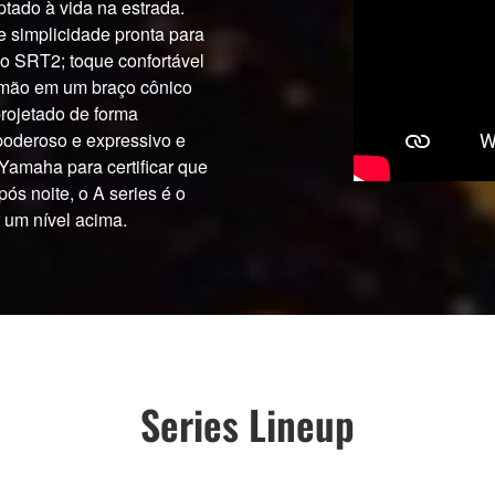
ptado à vida na estrada.
e simplicidade pronta para
ão SRT2; toque confortável
à mão em um braço cônico
projetado de forma
poderoso e expressivo e
 Yamaha para certificar que
pós noite, o A series é o
r um nível acima.
Series Lineup