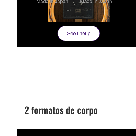
Made in Japan
Made in Japan
See lineup
2 formatos de corpo