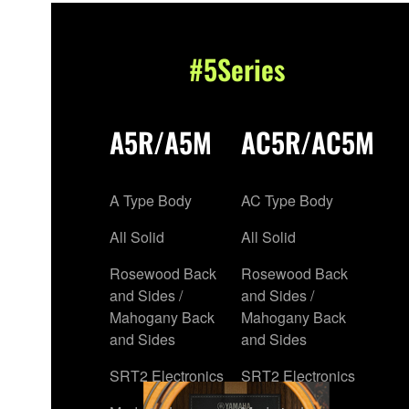
#5Series
A5R/A5M
AC5R/AC5M
A Type Body
AC Type Body
All Solid
All Solid
Rosewood Back
Rosewood Back
and Sides /
and Sides /
Mahogany Back
Mahogany Back
and Sides
and Sides
SRT2 Electronics
SRT2 Electronics