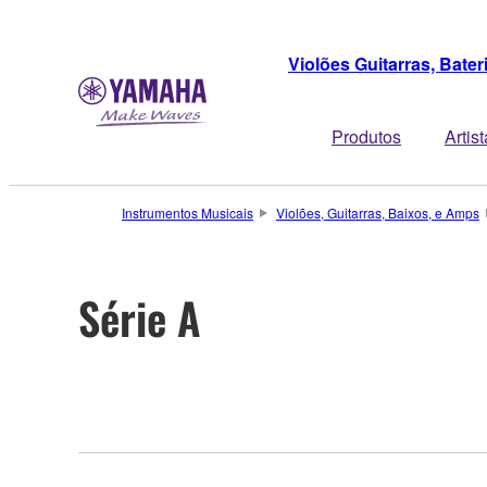
Violões Guitarras, Bate
Produtos
Artis
Instrumentos Musicais
Violões, Guitarras, Baixos, e Amps
Série A