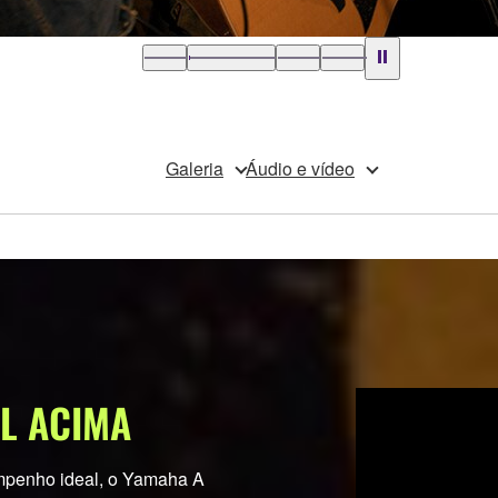
Galeria
Áudio e vídeo
EL ACIMA
empenho ideal, o Yamaha A