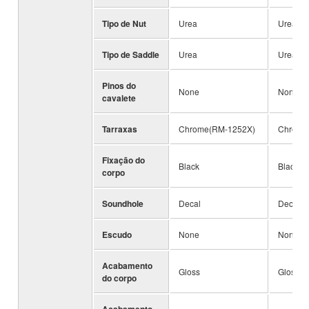
Tipo de Nut
Urea
Urea
Tipo de Saddle
Urea
Urea
Pinos do
None
None
cavalete
Tarraxas
Chrome(RM-1252X)
Chrome
Fixação do
Black
Black
corpo
Soundhole
Decal
Decal
Escudo
None
None
Acabamento
Gloss
Gloss
do corpo
Acabamento