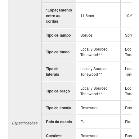
*Espaçamento
entre as
11.8mm
10.6mm
cordas
Tipo de tampo
Spruce
Spruce
Locally Sourced
Locally
Tipo de fundo
Tonewood **
Tonewoo
Tipo de
Locally Sourced
Locally
laterais
Tonewood **
Tonewoo
Locally Sourced
Locally
Tipo de braço
Tonewood **
Tonewoo
Tipo de escala
Rosewood
Rosewo
Raio da escala
Flat
Flat
Especificações
Cavalete
Rosewood
Rosewoo