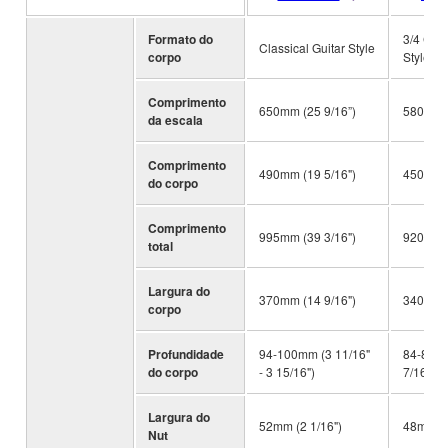
Formato do
3/4 Clas
Classical Guitar Style
corpo
Style
Comprimento
650mm (25 9/16”)
580mm (
da escala
Comprimento
490mm (19 5/16")
450mm (
do corpo
Comprimento
995mm (39 3/16")
920mm (
total
Largura do
370mm (14 9/16")
340mm (
corpo
Profundidade
94-100mm (3 11/16"
84-88mm
do corpo
- 3 15/16")
7/16")
Largura do
52mm (2 1/16")
48mm (1
Nut