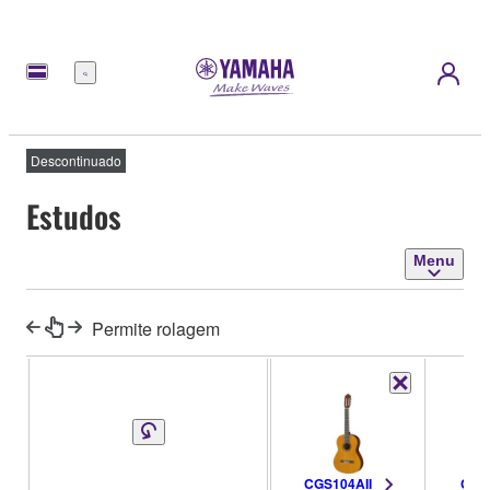
Menu
Descontinuado
Estudos
Menu
Permite rolagem
CGS104AII
CGS