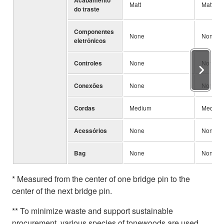
Matt
Matt
do traste
Componentes
None
None
eletrônicos
Controles
None
None
Conexões
None
None
Cordas
Medium
Medium
Acessórios
None
None
Bag
None
None
* Measured from the center of one bridge pin to the
center of the next bridge pin.
** To minimize waste and support sustainable
procurement, various species of tonewoods are used