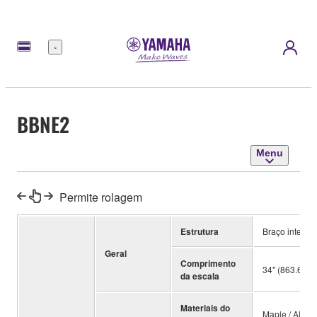
Menu
BBNE2
Menu
Permite rolagem
Estrutura
Braço inteiriç
Geral
Comprimento
34" (863.6 m
da escala
Materiais do
Maple / Alder