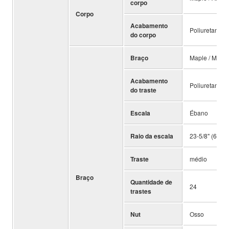
corpo
Corpo
Acabamento
Poliuretano br
do corpo
Braço
Maple / Mogn
Acabamento
Poliuretano br
do traste
Escala
Ébano
Raio da escala
23-5/8" (600 
Traste
médio
Braço
Quantidade de
24
trastes
Nut
Osso