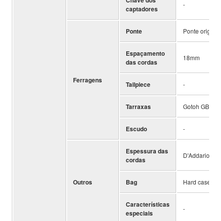
-
captadores
Ponte
Ponte origina
Espaçamento
18mm
das cordas
Ferragens
Tailpiece
-
Tarraxas
Gotoh GB72
Escudo
-
Espessura das
D'Addario EXL
cordas
Outros
Bag
Hard case
Características
-
especiais