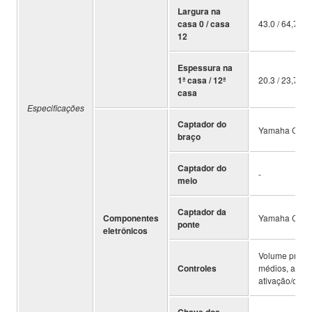
Largura na
casa 0 / casa
43.0 / 64,7 m
12
Espessura na
1ª casa / 12ª
20.3 / 23,7 m
casa
Especificações
Captador do
Yamaha Custom
braço
Captador do
-
meio
Captador da
Componentes
Yamaha Custom
ponte
eletrônicos
Volume princi
Controles
médios, agudo
ativação/desa
Chave dos