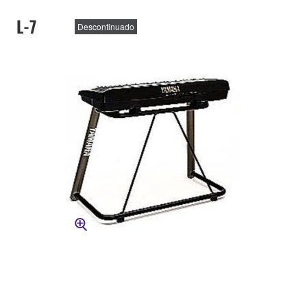
L-7
Descontinuado