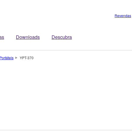
Revendas
tas
Downloads
Descubra
Portáteis
YPT-370