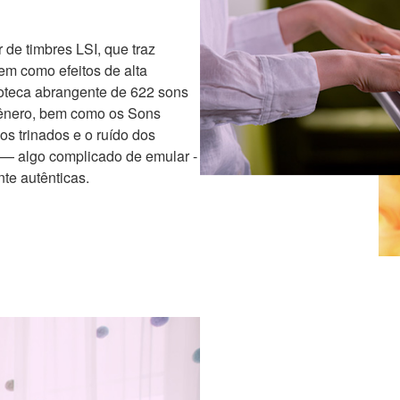
e timbres LSI, que traz
em como efeitos de alta
ioteca abrangente de 622 sons
 gênero, bem como os Sons
os trinados e o ruído dos
m— algo complicado de emular -
te autênticas.