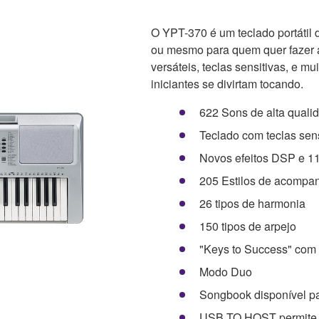
O YPT-370 é um teclado portátil
ou mesmo para quem quer fazer a
versáteis, teclas sensitivas, e 
iniciantes se divirtam tocando.
622 Sons de alta qual
Teclado com teclas sens
Novos efeitos DSP e 11 
205 Estilos de acomp
26 tipos de harmonia
150 tipos de arpejo
"Keys to Success" com 
Modo Duo
Songbook disponível p
USB TO HOST permite a 