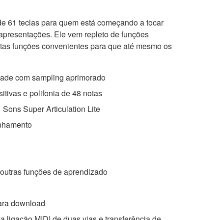
 de 61 teclas para quem está começando a tocar
presentações. Ele vem repleto de funções
muitas funções convenientes para que até mesmo os
idade com sampling aprimorado
itivas e polifonia de 48 notas
Sons Super Articulation Lite
anhamento
outras funções de aprendizado
ara download
ligação MIDI de duas vias e transferência de