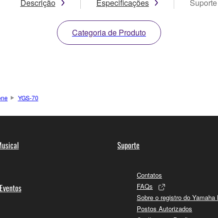
Descrição
Especificações
Suporte
Categoria de Produto
one
YGS-70
usical
Suporte
Contatos
FAQs
 Eventos
Sobre o registro do Yamaha
Postos Autorizados