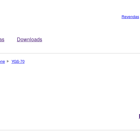
Revendas
tas
Downloads
one
YGS-70