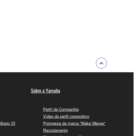
Sobre a Yamaha
Perfil da Companhia
Vídeo do perfil corporativo
 Music ID
Promessa da marca "Make Waves"
Recrutamento