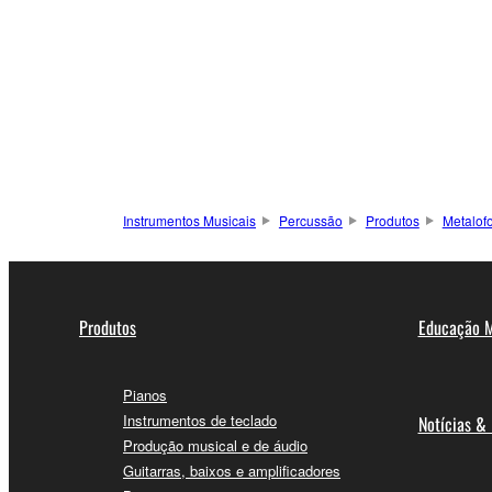
Instrumentos Musicais
Percussão
Produtos
Metalof
Produtos
Educação M
Pianos
Instrumentos de teclado
Notícias &
Produção musical e de áudio
Guitarras, baixos e amplificadores