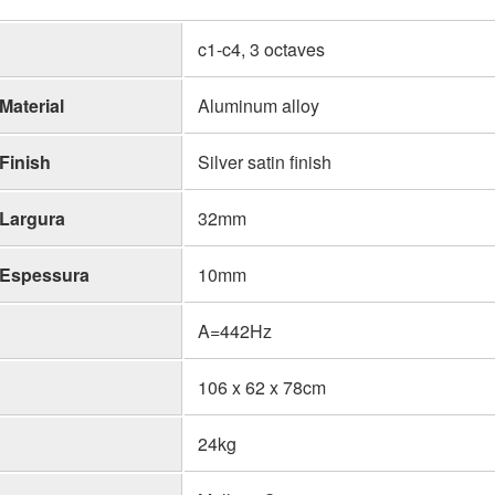
c1-c4, 3 octaves
Material
Aluminum alloy
Finish
Silver satin finish
Largura
32mm
Espessura
10mm
A=442Hz
106 x 62 x 78cm
24kg