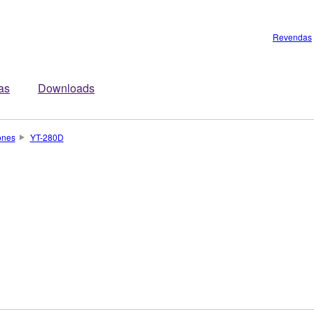
Revendas
tas
Downloads
ones
YT-280D