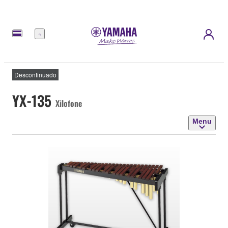
Menu
Descontinuado
YX-135
Xilofone
Menu