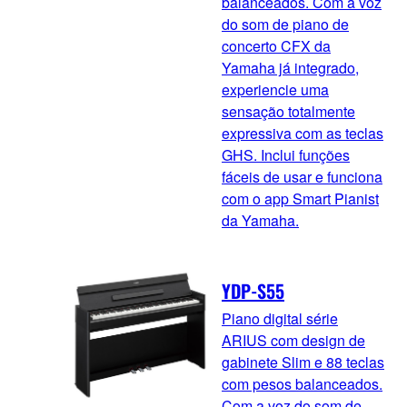
balanceados. Com a voz
do som de piano de
concerto CFX da
Yamaha já integrado,
experiencie uma
sensação totalmente
expressiva com as teclas
GHS. Inclui funções
fáceis de usar e funciona
com o app Smart Pianist
da Yamaha.
YDP-S55
Piano digital série
ARIUS com design de
gabinete Slim e 88 teclas
com pesos balanceados.
Com a voz do som de