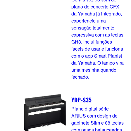
piano de concerto CFX
da Yamaha já integrado,
experiencie uma
sensação totalmente
expressiva com as teclas
GH3. Inclui funções
fáceis de usar e funciona
com o app Smart Pianist
da Yamaha. O tampo vira
uma mesinha quando
fechado.
YDP-S35
Piano digital série
ARIUS com design de
gabinete Slim e 88 teclas
com pesos balanceados.