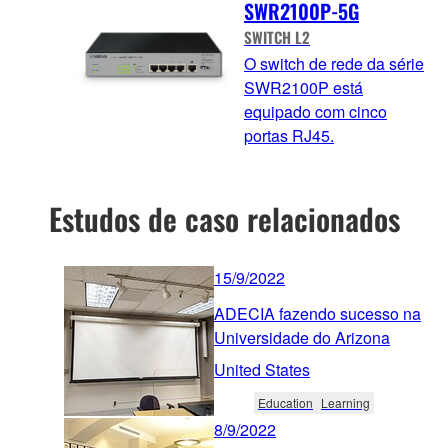
SWR2100P-5G
SWITCH L2
O switch de rede da série
SWR2100P está
equipado com cinco
portas RJ45.
Estudos de caso relacionados
15/9/2022
ADECIA fazendo sucesso na
Universidade do Arizona
United States
Education
Learning
8/9/2022