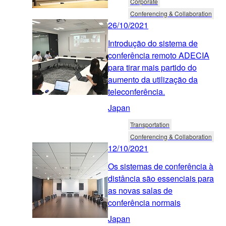
Corporate
Conferencing & Collaboration
26/10/2021
Introdução do sistema de
conferência remoto ADECIA
para tirar mais partido do
aumento da utilização da
teleconferência.
Japan
Transportation
Conferencing & Collaboration
12/10/2021
Os sistemas de conferência à
distância são essenciais para
as novas salas de
conferência normais
Japan