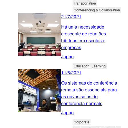
Transportation
Conferencing & Collaboration
21/7/2021
Há uma necessidade
crescente de reuniões
híbridas em escolas e
empresas
Japan
Education
Learning
11/6/2021
Os sistemas de conferência
remota são essenciais para
as novas salas de
conferência normais
Japan
Corporate