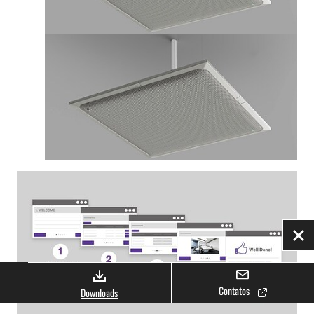
Fec
Contatos
Downloads