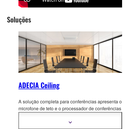
Soluções
ADECIA Ceiling
A solução completa para conferências apresenta o
microfone de teto e o processador de conferências
rem
otas, e inclui switches de rede PoE
amplamente confiáveis e caixa acústicas Dante
Mostrar
mais