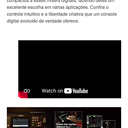
compactos a esses mixers digitais, fazendo deles um
excelente escolha em várias aplicações. Confira o
controle intuitivo e a liberdade criativa que um console
digital evoluído de verdade oferece.