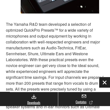
The Yamaha R&D team developed a selection of
optimized QuickPro Presets™ for a wide variety of
microphones and output equipment by working in
collaboration with well-respected engineers and major
manufacturers such as Audio-Technica, FitEar,
Sennheiser, Shure, Ultimate Ears and Westone
Laboratories. With these practical presets even the
novice engineer can get very close to the ideal sound,
while experienced engineers will appreciate the
significant time savings. For input channels we prepared
more than 200 presets that range from vocals to drum
Fec
sets. All the presets were precisely tuned by using a
wide range of actual microphones, instruments. For
output channels we developed presets for a variety of
Contatos
Downloads
speaker systems and in-ear monitors such as Ultimate