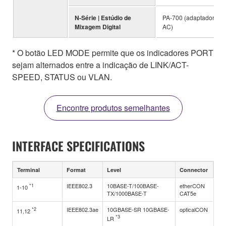
N-Série | Estúdio de
PA-700 (adaptador
Mixagem Digital
AC)
* O botão LED MODE permite que os indicadores PORT
sejam alternados entre a indicação de LINK/ACT-
SPEED, STATUS ou VLAN.
Encontre produtos semelhantes
INTERFACE SPECIFICATIONS
Terminal
Format
Level
Connector
*1
IEEE802.3
10BASE-T/100BASE-
etherCON
1-10
TX/1000BASE-T
CAT5e
*2
IEEE802.3ae
10GBASE-SR 10GBASE-
opticalCON
11,12
*3
LR