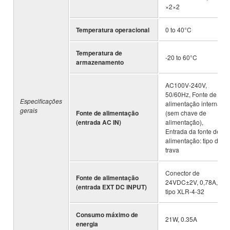
×2×2
Temperatura operacional
0 to 40°C
Temperatura de
-20 to 60°C
armazenamento
AC100V-240V,
50/60Hz, Fonte de
Especificações
alimentação interna
gerais
Fonte de alimentação
(sem chave de
(entrada AC IN)
alimentação),
Entrada da fonte de
alimentação: tipo de
trava
Conector de
Fonte de alimentação
24VDC±2V, 0,78A,
(entrada EXT DC INPUT)
tipo XLR-4-32
Consumo máximo de
21W, 0.35A
energia