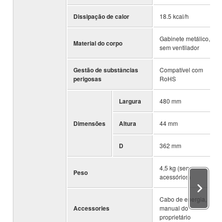
Dissipação de calor
18.5 kcal/h
Gabinete metálico,
Material do corpo
sem ventilador
Gestão de substâncias
Compatível com
perigosas
RoHS
Largura
480 mm
Dimensões
Altura
44 mm
D
362 mm
4,5 kg (sem
Peso
acessórios)
Cabo de energia,
Accessories
manual do
proprietário