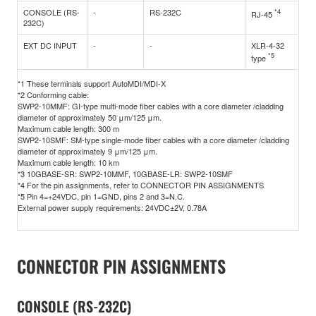
CONSOLE (RS-
-
RS-232C
*4
RJ-45
232C)
EXT DC INPUT
-
-
XLR-4-32
*5
type
*1 These terminals support AutoMDI/MDI-X
*2 Conforming cable:
SWP2-10MMF: GI-type multi-mode fiber cables with a core diameter /cladding
diameter of approximately 50 μm/125 μm.
Maximum cable length: 300 m
SWP2-10SMF: SM-type single-mode fiber cables with a core diameter /cladding
diameter of approximately 9 μm/125 μm.
Maximum cable length: 10 km
*3 10GBASE-SR: SWP2-10MMF, 10GBASE-LR: SWP2-10SMF
*4 For the pin assignments, refer to CONNECTOR PIN ASSIGNMENTS
*5 Pin 4=+24VDC, pin 1=GND, pins 2 and 3=N.C.
External power supply requirements: 24VDC±2V, 0.78A
CONNECTOR PIN ASSIGNMENTS
CONSOLE (RS-232C)