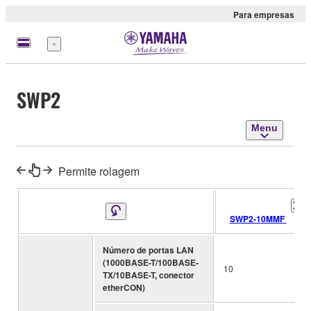
Para empresas
Menu
SWP2
Menu
Permite rolagem
SWP2-10MMF
Número de portas LAN
(1000BASE-T/100BASE-
10
TX/10BASE-T, conector
etherCON)