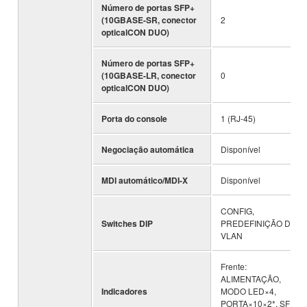
Número de portas SFP+
(10GBASE-SR, conector
2
opticalCON DUO)
Número de portas SFP+
(10GBASE-LR, conector
0
opticalCON DUO)
Porta do console
1 (RJ-45)
Negociação automática
Disponível
MDI automático/MDI-X
Disponível
CONFIG,
Switches DIP
PREDEFINIÇÃO DE
VLAN
Frente:
ALIMENTAÇÃO,
Indicadores
MODO LED×4,
PORTA×10×2*, SFP+