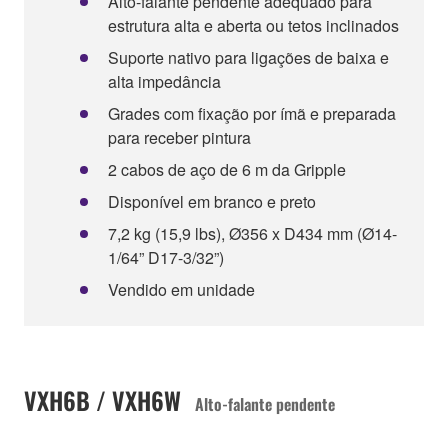
Alto-falante pendente adequado para
estrutura alta e aberta ou tetos inclinados
Suporte nativo para ligações de baixa e
alta impedância
Grades com fixação por ímã e preparada
para receber pintura
2 cabos de aço de 6 m da Gripple
Disponível em branco e preto
7,2 kg (15,9 lbs), Ø356 x D434 mm (Ø14-
1/64” D17-3/32”)
Vendido em unidade
VXH6B / VXH6W
Alto-falante pendente