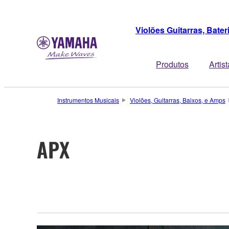
Violões Guitarras, Bate
Produtos
Artis
Instrumentos Musicais
Violões, Guitarras, Baixos, e Amps
APX