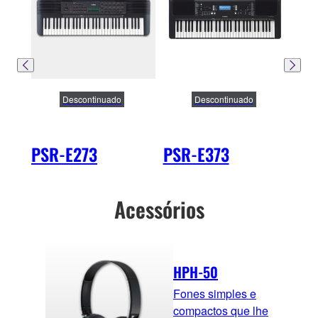
Descontinuado
Descontinuado
PSR-E273
PSR-E373
PS
Acessórios
HPH-50
Fones simples e
compactos que lhe