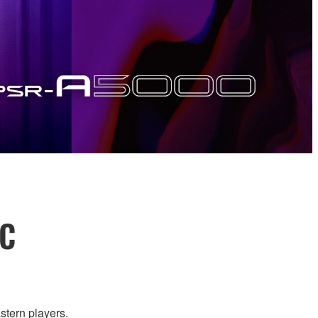
IC
stern players.