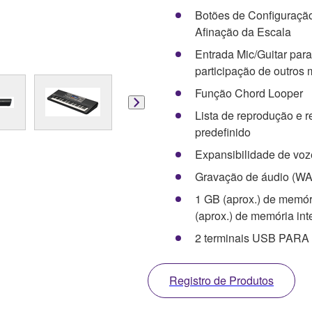
Botões de Configuração
Afinação da Escala
Entrada Mic/Guitar para
participação de outros
Função Chord Looper
Lista de reprodução e re
predefinido
Expansibilidade de vo
Gravação de áudio (WA
1 GB (aprox.) de memó
(aprox.) de memória int
2 terminais USB PAR
Registro de Produtos