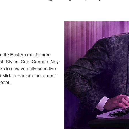
iddle Eastern music more
esh Styles. Oud, Qanoon, Nay,
ks to new velocity-sensitive
d Middle Eastern instrument
model.