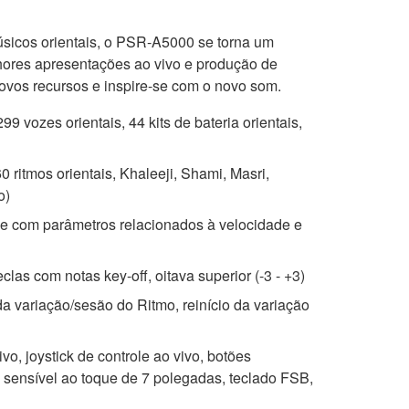
úsicos orientais, o PSR-A5000 se torna um
lhores apresentações ao vivo e produção de
ovos recursos e inspire-se com o novo som.
99 vozes orientais, 44 kits de bateria orientais,
0 ritmos orientais, Khaleeji, Shami, Masri,
o)
e com parâmetros relacionados à velocidade e
eclas com notas key-off, oitava superior (-3 - +3)
 variação/sesão do Ritmo, reinício da variação
vo, joystick de controle ao vivo, botões
da sensível ao toque de 7 polegadas, teclado FSB,