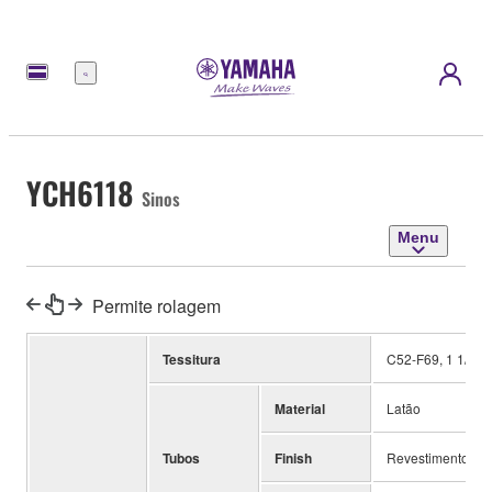
Menu
YCH6118
Sinos
Menu
Permite rolagem
Tessitura
C52-F69, 1 1/2 oi
Material
Latão
Tubos
Finish
Revestimento de 