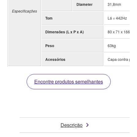
Diameter
31,8mm
Especificações
Tom
Lá = 442Hz
Dimensões (L x P x A)
80 x 71 x 166cm
Peso
63kg
Acessórios
Capa contra poei
Encontre produtos semelhantes
Descrição