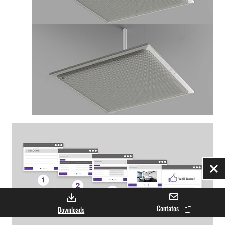
Fec
Contatos
Downloads