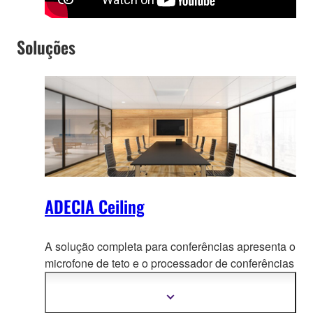
Soluções
ADECIA Ceiling
A solução completa para conferências apresenta o
microfone de teto e o processador de conferências
rem
otas, e inclui switches de rede PoE
amplamente confiáveis e caixa acústicas Dante
Mostrar
mais