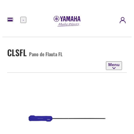
Menu
CLSFL
Pano de Flauta FL
Menu