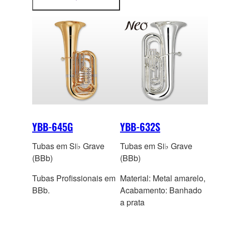
mais
informações
YBB-645G
YBB-632S
Tubas em Si♭ Grave
Tubas em Si♭ Grave
(BBb)
(BBb)
Tubas Profissionais em
Material: Metal amarelo,
BBb.
Acabamento: Banhado
a prata