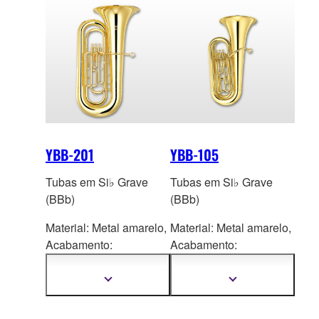
YBB-201
YBB-105
Tubas em Si♭ Grave
Tubas em Si♭ Grave
(BBb)
(BBb)
Material: Metal amarelo,
Material: Metal amarelo,
Acaba
mento:
Acaba
mento:
Laqueamento
Laqueamento
transparente
transparente
Mostrar
Mostrar
mais
mais
informações
informações