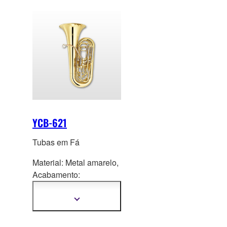
YCB-621
Tubas em Fá
Material: Metal amarelo,
Acaba
mento:
Laqueamento
transparente
Mostrar
mais
informações