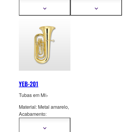
Laqueamento
Laqueamento
transparente
transparente
Mostrar
Mostrar
mais
mais
informações
informações
YEB-201
Tubas em Mi♭
Material: Metal amarelo,
Acaba
mento:
Laqueamento
transparente
Mostrar