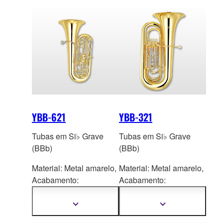
YBB-621
YBB-321
Tubas em Si♭ Grave
Tubas em Si♭ Grave
(BBb)
(BBb)
Material: Metal amarelo,
Material: Metal amarelo,
Acaba
mento:
Acaba
mento:
Laqueamento
Laqueamento
transparente
transparente
Mostrar
Mostrar
mais
mais
informações
informações