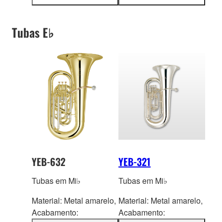
mais
mais
informações
informações
Tubas E♭
YEB-632
YEB-321
Tubas em Mi♭
Tubas em Mi♭
Material: Metal amarelo,
Material: Metal amarelo,
Acaba
mento:
Acaba
mento: