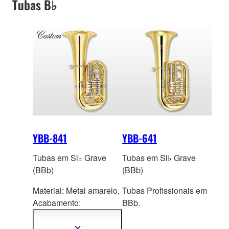
Tubas B♭
YBB-841
YBB-641
Tubas em Si♭ Grave
Tubas em Si♭ Grave
(BBb)
(BBb)
Material: Metal amarelo,
Tubas Profissionais em
Acaba
mento:
BBb.
Laqueamento
transparente
Mostrar