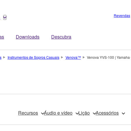
Revendas
s
tas
Downloads
Descubra
s
Instrumentos de Sopros Casuais
Venova™
Venova YVS-100 | Yamaha 
Recursos
Áudio e vídeo
Lição
Acessórios