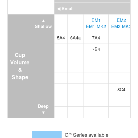
◀ Small
EM1
EM2
▲
EM1-MK2
EM2-MK2
Shallow
5A4
6A4a
7A4
7B4
Cup
Volume
&
Shape
8C4
Deep
▼
GP Series available