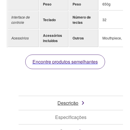
Peso
Peso
650g
Interface de
Número de
Teclado
32
controle
teclas
Acessórios
Acessórios
Outros
Mouthpiece, Exte
incluídos
Encontre produtos semelhantes
Descrição
Especificações