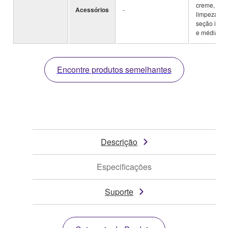
creme, var
Acessórios
-
limpeza, t
seção inferi
e média.
Encontre produtos semelhantes
Descrição
Especificações
Suporte