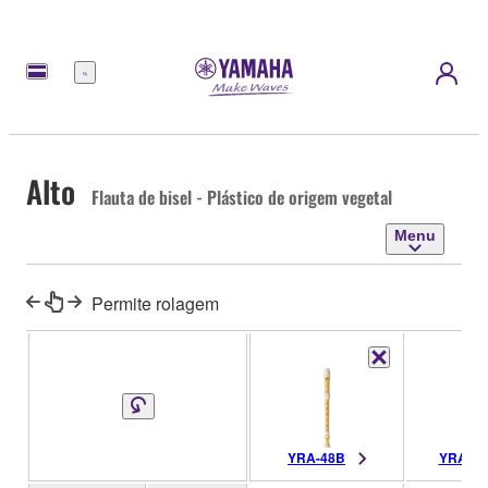
Menu
Alto
Flauta de bisel - Plástico de origem vegetal
Menu
Permite rolagem
YRA-48B
YRA-4