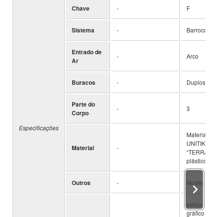
Chave
-
F
Sistema
-
Barroco
Entrado de
-
Arco
Ar
Buracos
-
Duplos
Parte do
-
3
Corpo
Especificações
Material d
UNITIKA
Material
-
“TERRAMA
plástico
Outros
-
Modelo Rot
estojo de a
gráfico de 