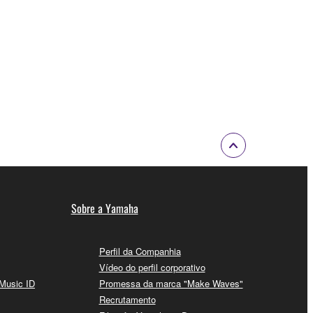
Sobre a Yamaha
Perfil da Companhia
Vídeo do perfil corporativo
 Music ID
Promessa da marca "Make Waves"
Recrutamento