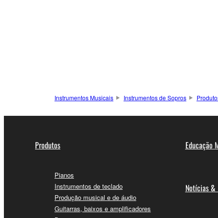
Instrumentos Musicais
Instrumentos de Sopros
Produto
Produtos
Educação M
Pianos
Instrumentos de teclado
Notícias &
Produção musical e de áudio
Guitarras, baixos e amplificadores