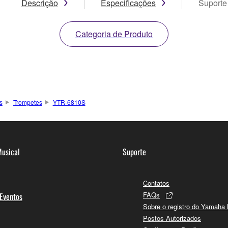
Descrição
Especificações
Suporte
Categoria de Produto
s
Trompetes
YTR-6810S
usical
Suporte
Contatos
FAQs
 Eventos
Sobre o registro do Yamaha
Postos Autorizados