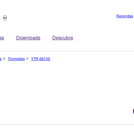
Revendas
s
tas
Downloads
Descubra
s
Trompetes
YTR-6810S