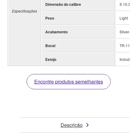
Dimensão do calibre
S 10.38mm
Especificações
Peso
Light
Acabamento
Silver-pla
Bocal
TR-11A5
Estojo
Included
Encontre produtos semelhantes
Descrição