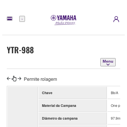
Menu
YTR-988
Menu
Permite rolagem
Chave
Bb/A
Material da Campana
One piece,
Diâmetro da campana
97.9mm (3